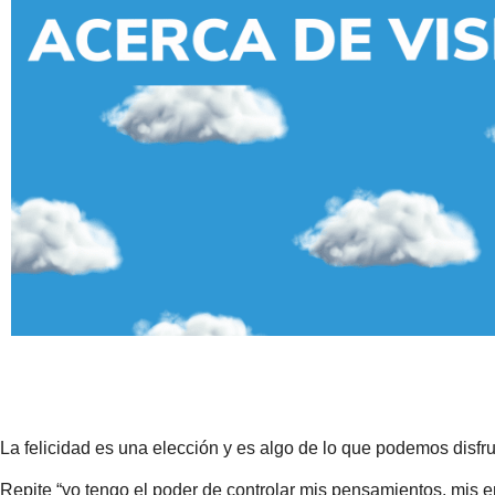
La felicidad es una elección y es algo de lo que podemos disfru
Repite “yo tengo el poder de controlar mis pensamientos, mis em