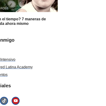
 el tiempo? 7 maneras de
ida ahora mismo
onmigo
Intensivo
ed Latina Academy
entos
iales