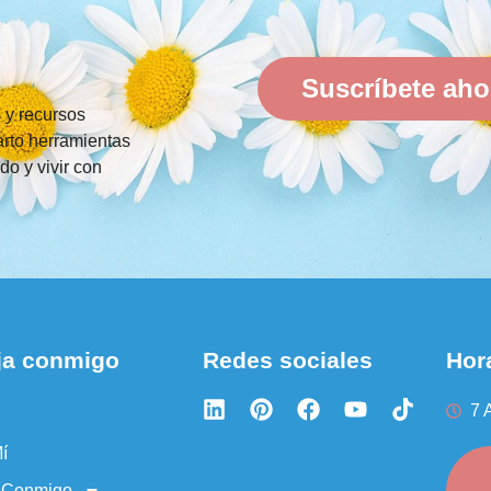
Suscríbete aho
s y recursos
rto herramientas
do y vivir con
ja conmigo
Redes sociales
Hora
7 
í
a Conmigo