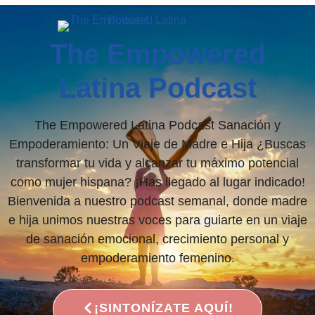
The Empowered
Latina Podcast
The Empowered Latina Podcast Sanación y
Empoderamiento: Un Viaje de Madre e Hija ¿Buscas
transformar tu vida y alcanzar tu máximo potencial
como mujer hispana? ¡Has llegado al lugar indicado!
Bienvenida a nuestro podcast semanal, donde madre
e hija unimos nuestras voces para guiarte en un viaje
de sanación emocional, crecimiento personal y
empoderamiento femenino.
¡SINTONÍZATE AQUÍ!