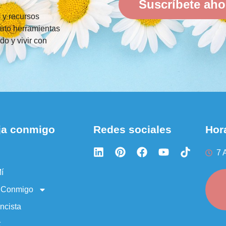
Suscríbete aho
s y recursos
rto herramientas
do y vivir con
ja conmigo
Redes sociales
Hora
7 
í
a Conmigo
ncista
t