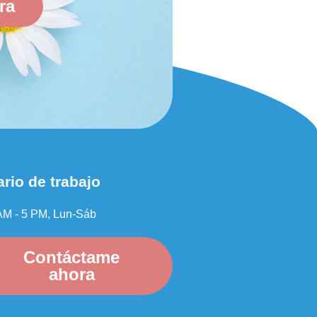
ra
rio de trabajo
AM - 5 PM, Lun-Sáb
Contáctame
ahora