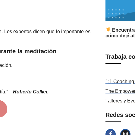
Encuentra 
e. Los expertos dicen que lo importante es
cómo dejé atr
rante la meditación
Trabaja c
ación.
1:1 Coaching 
The Empower
día.” –
Roberto Collier.
Talleres y Ev
Redes soc