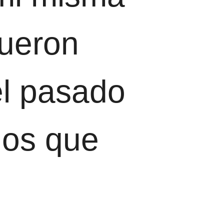
fueron
el pasado
los que