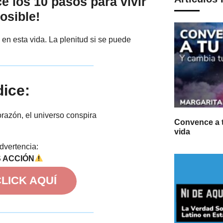
 los 10 pasos para vivir
posible!
en esta vida. La plenitud si se puede
dice:
razón, el universo conspira
Convence a t
vida
dvertencia:
S ACCIÓN
LICK AQUÍ