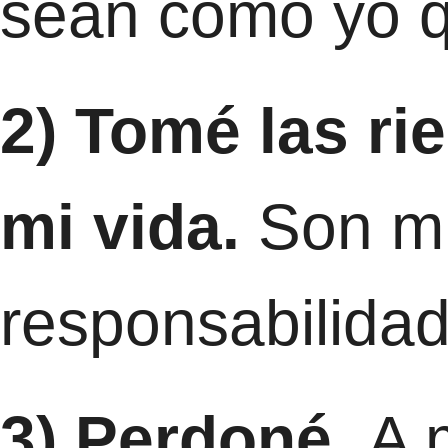
sean como yo q
2) Tomé las ri
mi vida.
Son m
responsabilidad
3) Perdoné.
A 