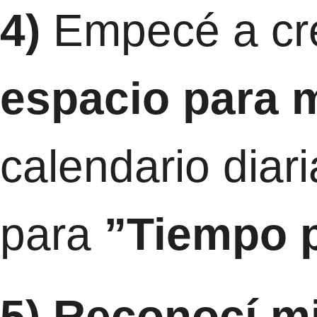
4)
Empecé a cr
espacio para 
calendario diar
para
”Tiempo 
5) Reconocí mi