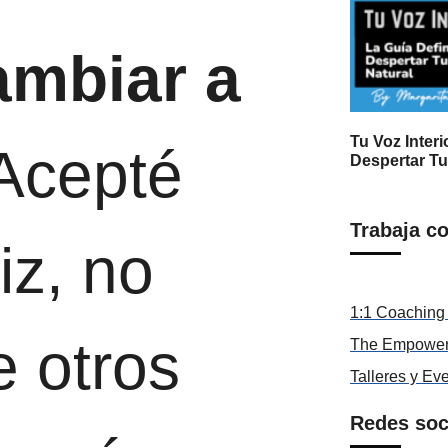
ambiar a
Tu Voz Interi
Acepté
Despertar Tu
Trabaja c
iz, no
1:1 Coaching 
e otros
The Empower
Talleres y Ev
Redes soc