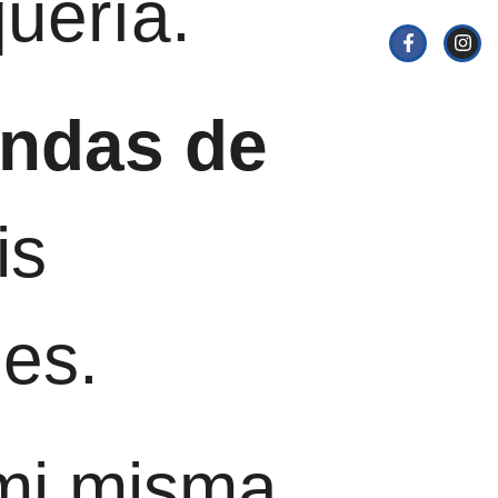
uería.
endas de
is
es.
mi misma