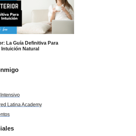
or: La Guía Definitiva Para
 Intuición Natural
onmigo
Intensivo
ed Latina Academy
entos
iales