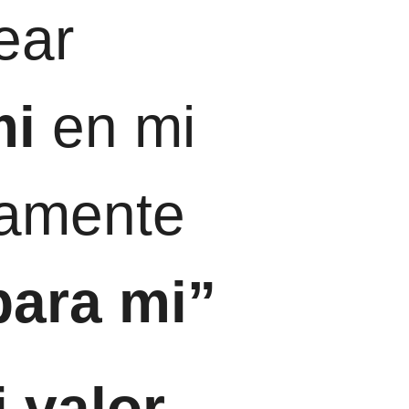
ear
mi
en mi
iamente
para mi”
 valor.