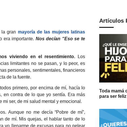
Artículos
e la gran
mayoría de las mujeres latinas
o era importante.
Nos decían “Eso se te
s viviendo en el resentimiento.
Los
ias limitantes no se pasan, y lo peor, es
s personales, sentimentales, financieros
ta de la fuente.
odos primero, por encima de mí, hacía lo
Toda mamá de
 en contra de lo que yo sentía. Era más
para ser feliz
e mi ser, de mi salud mental y emocional.
años. Aunque no me decía “Pobre de mí”,
 de mí. Mis quejas, el hablar tanto de lo
ara yo llenarme de excusas para no pelear