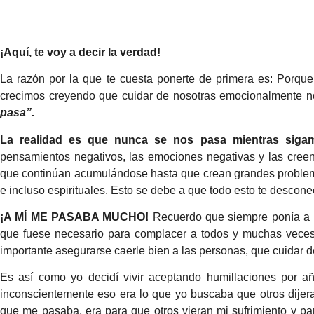
¡Aquí, te voy a decir la verdad!
La razón por la que te cuesta ponerte de primera es: Porqu
crecimos creyendo que cuidar de nosotras emocionalmente n
pasa”.
La realidad es que nunca se nos pasa mientras sigamo
pensamientos negativos, las emociones negativas y las creenc
que continúan acumulándose hasta que crean grandes problema
e incluso espirituales. Esto se debe a que todo esto te desconec
¡A MÍ ME PASABA MUCHO!
Recuerdo que siempre ponía a t
que fuese necesario para complacer a todos y muchas veces,
importante asegurarse caerle bien a las personas, que cuidar d
Es así como yo decidí vivir aceptando humillaciones por 
inconscientemente eso era lo que yo buscaba que otros dijeran
que me pasaba, era para que otros vieran mi sufrimiento y p