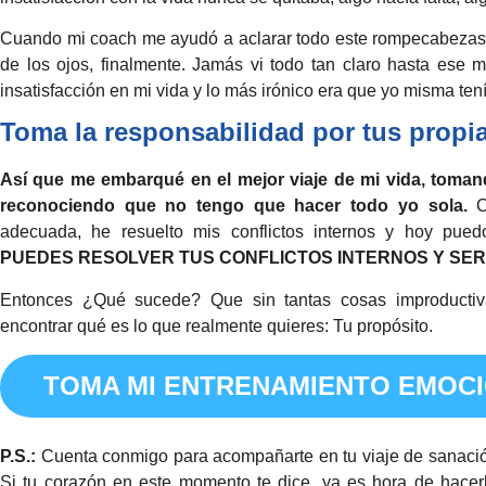
Cuando mi coach me ayudó a aclarar todo este rompecabezas 
de los ojos, finalmente. Jamás vi todo tan claro hasta es
insatisfacción en mi vida y lo más irónico era que yo misma ten
Toma la responsabilidad por tus prop
Así que me embarqué en el mejor viaje de mi vida, toman
reconociendo que no tengo que hacer todo yo sola.
Co
adecuada, he resuelto mis conflictos internos y hoy pue
PUEDES RESOLVER TUS CONFLICTOS INTERNOS Y SER 
Entonces ¿Qué sucede? Que sin tantas cosas improductiv
encontrar qué es lo que realmente quieres: Tu propósito.
TOMA MI ENTRENAMIENTO EMOC
P.S.:
Cuenta conmigo para acompañarte en tu viaje de sanació
Si tu corazón en este momento te dice, ya es hora de hacerl