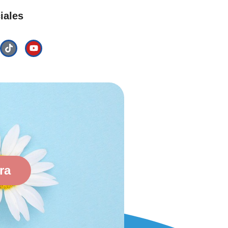
iales
ra