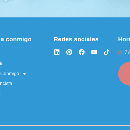
ja conmigo
Redes sociales
Hora
7 
í
a Conmigo
ncista
t