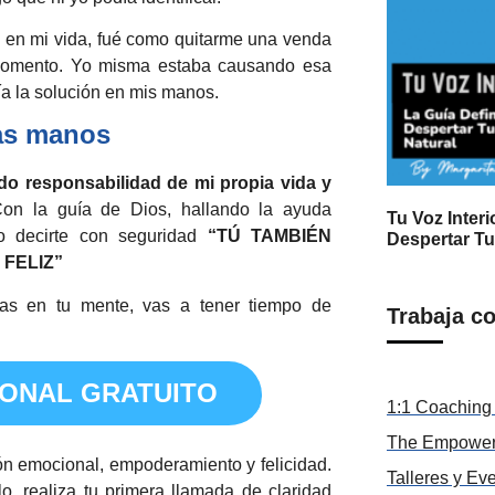
en mi vida, fué como quitarme una venda
e momento. Yo misma estaba causando esa
ía la solución en mis manos.
ias manos
do responsabilidad de mi propia vida y
n la guía de Dios, hallando la ayuda
Tu Voz Interi
do decirte con seguridad
“TÚ TAMBIÉN
Despertar Tu
FELIZ”
as en tu mente, vas a tener tiempo de
Trabaja c
IONAL GRATUITO
1:1 Coaching 
The Empower
n emocional, empoderamiento y felicidad.
Talleres y Ev
o, realiza tu primera llamada de claridad