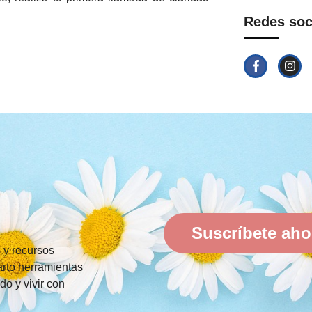
Redes soc
Suscríbete aho
s y recursos
rto herramientas
do y vivir con