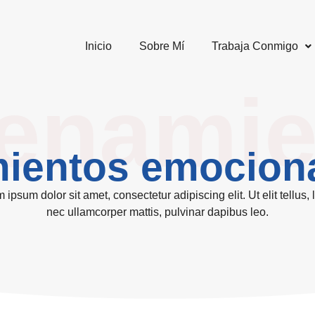
Inicio
Sobre Mí
Trabaja Conmigo
renamie
ientos emocion
 ipsum dolor sit amet, consectetur adipiscing elit. Ut elit tellus, 
nec ullamcorper mattis, pulvinar dapibus leo.