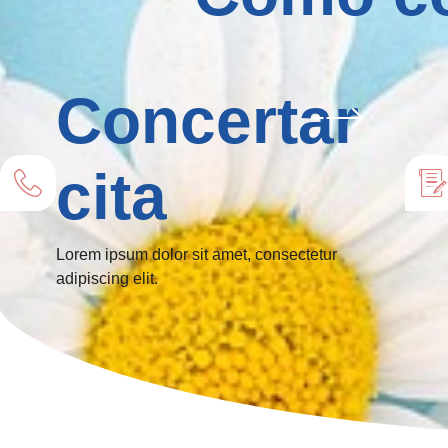
Concertar
cita
Lorem ipsum dolor sit amet, consectetur
adipiscing elit.