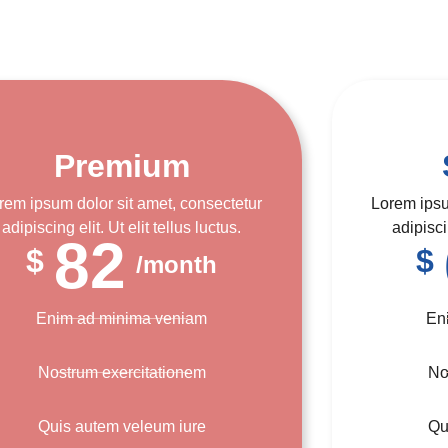
Premium
rem ipsum dolor sit amet, consectetur
Lorem ipsu
adipiscing elit. Ut elit tellus luctus.
adipiscin
82
$
$
/month
Enim ad minima veniam
En
Nostrum exercitationem
No
Quis autem veleum iure
Qu