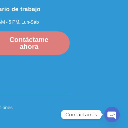
rio de trabajo
AM - 5 PM, Lun-Sáb
Contáctame
ahora
ciones
Contáctanos
Open ch