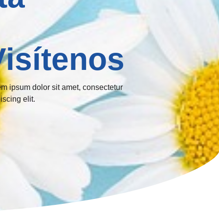
Visítenos
m ipsum dolor sit amet, consectetur
iscing elit.