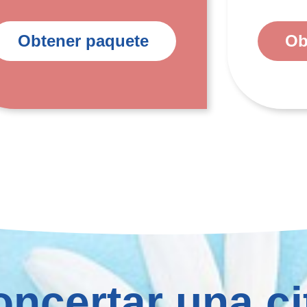
Obtener paquete
Ob
ncertar una ci