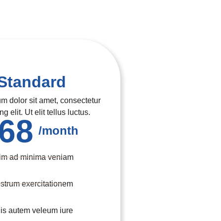
Standard
m dolor sit amet, consectetur
g elit. Ut elit tellus luctus.
68
/month
im ad minima veniam
strum exercitationem
is autem veleum iure